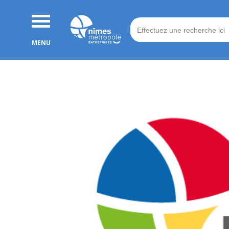
Search
for: