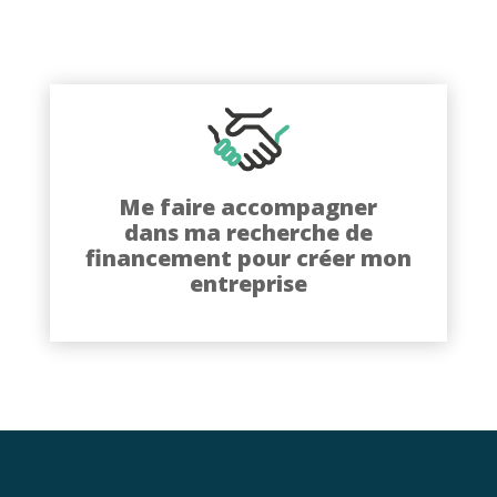
Découvrez comment nos
partenaires économiques peuvent
vous accompagner dans votre
recherche de financement :
Me faire accompagner
identification des solutions de
dans ma recherche de
financements par rapport à votre
financement pour créer mon
besoin, aide au montage du dossier
entreprise
de financement, etc.