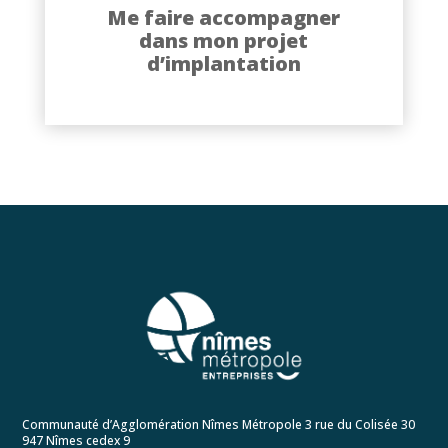
Découvrez comment nous pouvons
Me faire accompagner
vous accompagner dans votre
dans mon projet
projet.
d’implantation
Communauté d’Agglomération Nîmes Métropole 3 rue du Colisée 30
947 Nîmes cedex 9