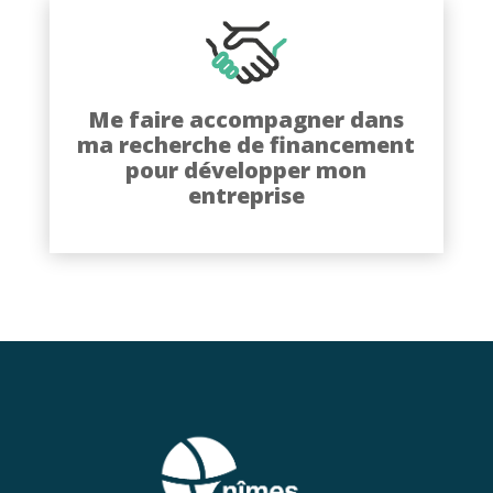
Découvrez comment nos
partenaires économiques peuvent
Me faire accompagner dans
vous aider dans votre recherche de
ma recherche de financement
financement pour votre projet de
pour développer mon
développement.
entreprise